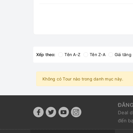
Xếp theo:
Tên A-Z
Tên Z-A
Giá tăng
Không có Tour nào trong danh mục này.
ĐĂNG
Deal d
đến b