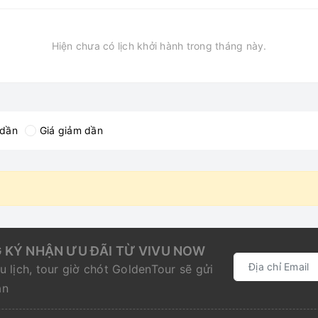
Hiện chưa có lịch khởi hành trong tháng này.
 dần
Giá giảm dần
 KÝ NHẬN ƯU ĐÃI TỪ VIVU NOW
u lịch, tour giờ chót GoldenTour sẽ gửi
ạn