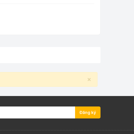
×
Đăng ký