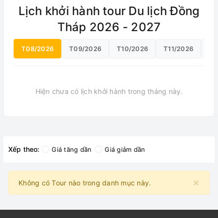
Lịch khởi hành tour Du lịch Đồng
Tháp 2026 - 2027
T08/2026
T09/2026
T10/2026
T11/2026
T1
Hiện chưa có lịch khởi hành trong tháng này.
Xếp theo:
Giá tăng dần
Giá giảm dần
×
Không có Tour nào trong danh mục này.