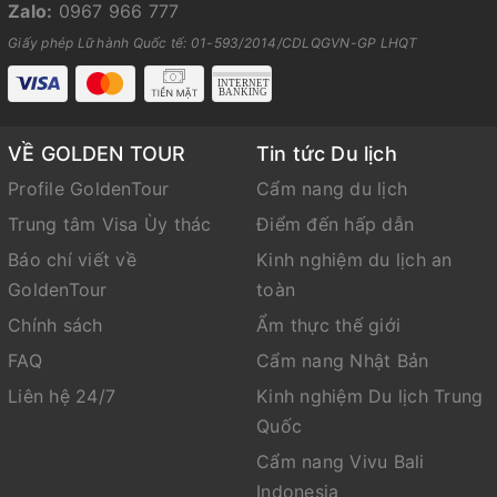
Zalo:
0967 966 777
Giấy phép Lữ hành Quốc tế: 01-593/2014/CDLQGVN-GP LHQT
VỀ GOLDEN TOUR
Tin tức Du lịch
Profile GoldenTour
Cẩm nang du lịch
Trung tâm Visa Ùy thác
Điểm đến hấp dẫn
Báo chí viết về
Kinh nghiệm du lịch an
GoldenTour
toàn
Chính sách
Ẩm thực thế giới
FAQ
Cẩm nang Nhật Bản
Liên hệ 24/7
Kinh nghiệm Du lịch Trung
Quốc
Cẩm nang Vivu Bali
Indonesia