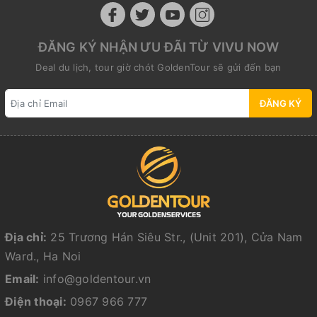
ĐĂNG KÝ NHẬN ƯU ĐÃI TỪ VIVU NOW
Deal du lịch, tour giờ chót GoldenTour sẽ gửi đến bạn
ĐĂNG KÝ
Địa chỉ:
25 Trương Hán Siêu Str., (Unit 201), Cửa Nam
Ward., Ha Noi
Email:
info@goldentour.vn
Điện thoại:
0967 966 777