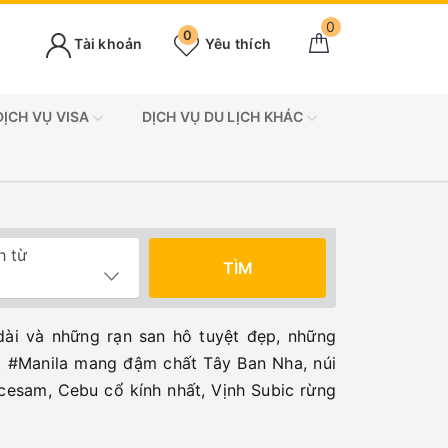
0
0
Tài khoản
Yêu thích
DỊCH VỤ VISA
DỊCH VỤ DU LỊCH KHÁC
h từ
TÌM
dài và những rạn san hô tuyệt đẹp, những
t #Manila mang đậm chất Tây Ban Nha, núi
ncesam, Cebu cổ kính nhất, Vịnh Subic rừng