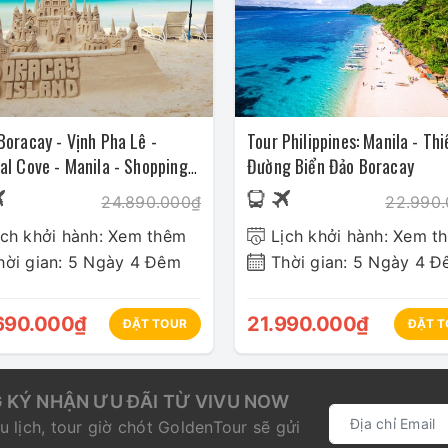
Boracay - Vịnh Pha Lê -
Tour Philippines: Manila - Thi
al Cove - Manila - Shopping
Đường Biển Đảo Boracay
ận (Hàng không Philippines
24.890.000₫
22.990
es)
ịch khởi hành: Xem thêm
Lịch khởi hành: Xem t
hời gian: 5 Ngày 4 Đêm
Thời gian: 5 Ngày 4 
690.000₫
21.990.000₫
ĐẶT TOUR
ĐẶT T
 KÝ NHẬN ƯU ĐÃI TỪ VIVU NOW
u lịch, tour giờ chót GoldenTour sẽ gửi