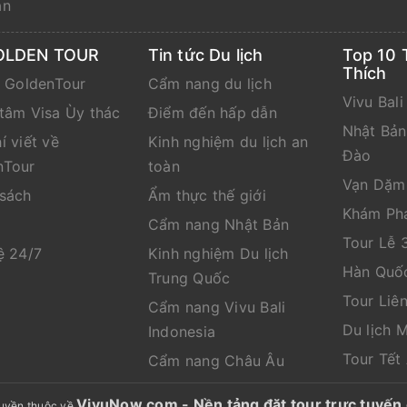
ạn
OLDEN TOUR
Tin tức Du lịch
Top 10 
Thích
e GoldenTour
Cẩm nang du lịch
Vivu Bali
tâm Visa Ùy thác
Điểm đến hấp dẫn
Nhật Bả
í viết về
Kinh nghiệm du lịch an
Đào
nTour
toàn
Vạn Dặm
 sách
Ẩm thực thế giới
Khám Ph
Cẩm nang Nhật Bản
Tour Lễ 
ệ 24/7
Kinh nghiệm Du lịch
Hàn Quố
Trung Quốc
Tour Liê
Cẩm nang Vivu Bali
Du lịch 
Indonesia
Tour Tết
Cẩm nang Châu Âu
VivuNow.com - Nền tảng đặt tour trực tuy
uyền thuộc về