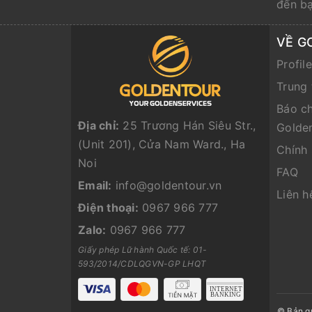
đến b
VỀ G
Profil
Trung 
Báo ch
Địa chỉ:
25 Trương Hán Siêu Str.,
Golde
(Unit 201), Cửa Nam Ward., Ha
Chính
Noi
FAQ
Email:
info@goldentour.vn
Liên h
Điện thoại:
0967 966 777
Zalo:
0967 966 777
Giấy phép Lữ hành Quốc tế: 01-
593/2014/CDLQGVN-GP LHQT
© Bản q