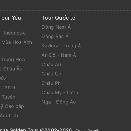
Tour Yêu
Tour Quốc tế
Đông Nam Á
 - Indonesia
Đông Bắc Á
n Mùa Hoa Anh
Kavkaz - Trung Á
Ấn Độ - Nam Á
 Trung Hoa
Châu Âu
á Châu Âu
Châu Úc
30.4
Châu Phi
c 2026
Châu Mỹ - Latin
n Tuyến
Nga - Đông Âu
Mỹ Cao cấp
 Âm Lịch
ến của Golden Tour @2002-2026
|
Cung cấp bởi