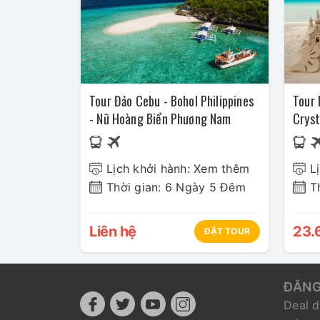
Tour Đảo Cebu - Bohol Philippines
Tour 
- Nữ Hoàng Biển Phương Nam
Cryst
Bất T
Airlin
Lịch khởi hành: Xem thêm
L
Thời gian: 6 Ngày 5 Đêm
T
Liên hệ
23.
ĐẶT TOUR
ĐĂNG
Deal d