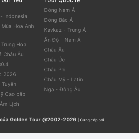
Tour Yêu
Tour Quốc tế
Đông Nam Á
 - Indonesia
Đông Bắc Á
n Mùa Hoa Anh
Kavkaz - Trung Á
Ấn Độ - Nam Á
 Trung Hoa
Châu Âu
á Châu Âu
Châu Úc
30.4
Châu Phi
c 2026
Châu Mỹ - Latin
n Tuyến
Nga - Đông Âu
Mỹ Cao cấp
 Âm Lịch
ến của Golden Tour @2002-2026
|
Cung cấp bởi