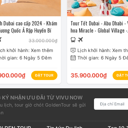
ch Dubai cao cấp 2024 - Khám
Tour Tết Dubai - Abu Dhabi -
ương Quốc Ả Rập Huyền Bí
hoa Miracle - Global Village -
Hàng không 6*: Khám Phá V
33.000.000₫
Quốc Ả Rập Huyền Bí
ịch khởi hành: Xem thêm
Lịch khởi hành: Xem t
hời gian: 6 Ngày 5 Đêm
Thời gian: 6 Ngày 5 
900.000₫
35.900.000₫
ĐẶT TOUR
ĐẶT T
 KÝ NHẬN ƯU ĐÃI TỪ VIVU NOW
u lịch, tour giờ chót GoldenTour sẽ gửi
ạn