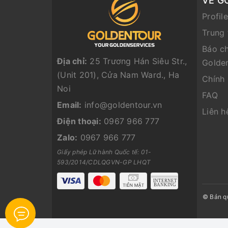
VỀ G
Profil
Trung 
Báo ch
Địa chỉ:
25 Trương Hán Siêu Str.,
Golde
(Unit 201), Cửa Nam Ward., Ha
Chính
Noi
FAQ
Email:
info@goldentour.vn
Liên h
Điện thoại:
0967 966 777
Zalo:
0967 966 777
Giấy phép Lữ hành Quốc tế: 01-
593/2014/CDLQGVN-GP LHQT
© Bản q