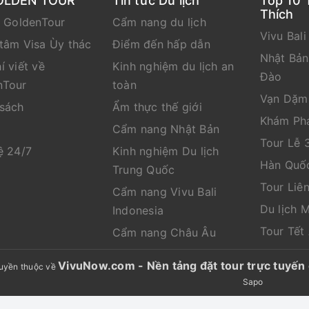
OLDEN TOUR
Tin tức Du lịch
Top 10 
Thích
e GoldenTour
Cẩm nang du lịch
Vivu Bali
tâm Visa Ùy thác
Điểm đến hấp dẫn
Nhật Bả
í viết về
Kinh nghiệm du lịch an
Đào
nTour
toàn
Vạn Dặm
 sách
Ẩm thực thế giới
Khám Ph
Cẩm nang Nhật Bản
Tour Lễ 
ệ 24/7
Kinh nghiệm Du lịch
Hàn Quố
Trung Quốc
Tour Liê
Cẩm nang Vivu Bali
Du lịch 
Indonesia
Tour Tết
Cẩm nang Châu Âu
VivuNow.com - Nền tảng đặt tour trực tuy
uyền thuộc về
Sapo