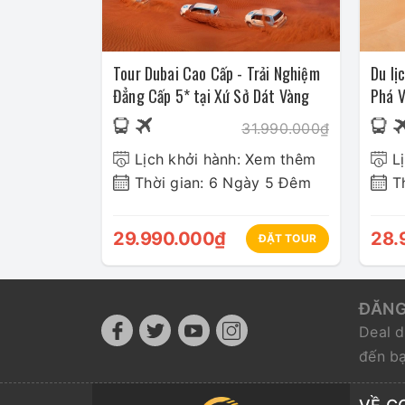
Tour Dubai Cao Cấp - Trải Nghiệm
Du lị
Đẳng Cấp 5* tại Xứ Sở Dát Vàng
Phá V
31.990.000₫
Lịch khởi hành: Xem thêm
L
Thời gian: 6 Ngày 5 Đêm
T
29.990.000₫
28.
ĐẶT TOUR
ĐĂNG
Deal d
đến b