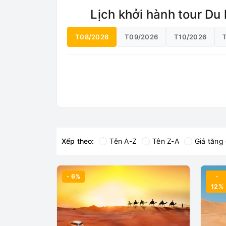
Lịch khởi hành tour Du
T08/2026
T09/2026
T10/2026
Xếp theo:
Tên A-Z
Tên Z-A
Giá tăng
- 6%
-
12%