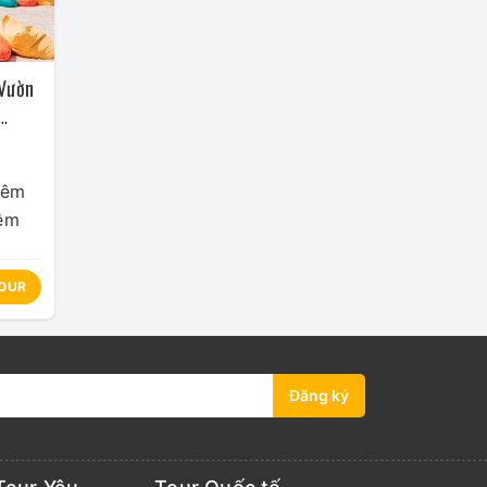
 Vườn
ương
hêm
Đêm
OUR
Đăng ký