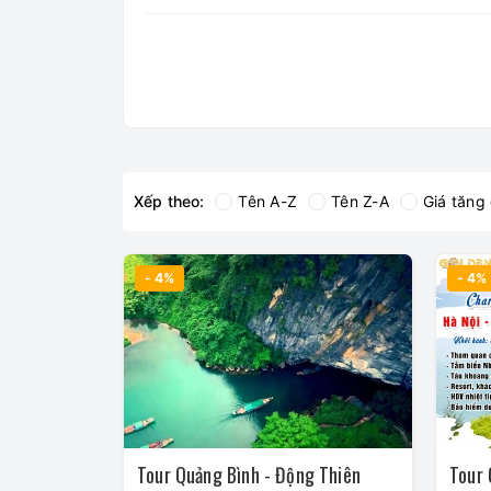
Xếp theo:
Tên A-Z
Tên Z-A
Giá tăng
- 4%
- 4%
Tour Quảng Bình - Động Thiên
Tour 