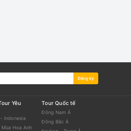
Đăng ký
Tour Yêu
Tour Quốc tế
Đông Nam Á
 - Indonesia
Đông Bắc Á
n Mùa Hoa Anh