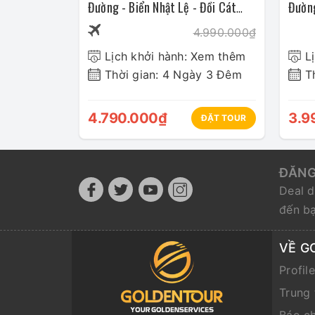
Đường - Biển Nhật Lệ - Đồi Cát
Đườn
Quang Phú
4.990.000₫
Lịch khởi hành: Xem thêm
L
Thời gian: 4 Ngày 3 Đêm
T
4.790.000₫
3.9
ĐẶT TOUR
ĐĂNG
Deal d
đến b
VỀ G
Profil
Trung 