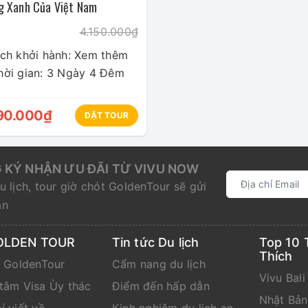
g Xanh Của Việt Nam
4.150.000₫
ịch khởi hành: Xem thêm
hời gian: 3 Ngày 4 Đêm
90.000₫
ĐẶT TOUR
 KÝ NHẬN ƯU ĐÃI TỪ VIVU NOW
u lịch, tour giờ chót GoldenTour sẽ gửi
ạn
OLDEN TOUR
Tin tức Du lịch
Top 10 
Thích
e GoldenTour
Cẩm nang du lịch
Vivu Bali
tâm Visa Ùy thác
Điểm đến hấp dẫn
Nhật Bả