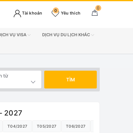
0
0
Tài khoản
Yêu thích
DỊCH VỤ VISA
DỊCH VỤ DU LỊCH KHÁC
h từ
TÌM
 - 2027
T04/2027
T05/2027
T06/2027
T07/2027