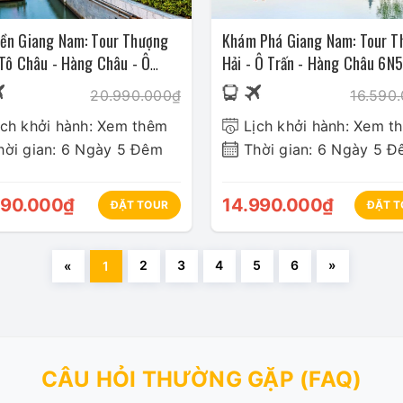
ền Giang Nam: Tour Thượng
Khám Phá Giang Nam: Tour T
 Tô Châu - Hàng Châu - Ô
Hải - Ô Trấn - Hàng Châu 6N
 6N5Đ
20.990.000₫
16.590
ịch khởi hành: Xem thêm
Lịch khởi hành: Xem t
hời gian: 6 Ngày 5 Đêm
Thời gian: 6 Ngày 5 
790.000₫
14.990.000₫
ĐẶT TOUR
ĐẶT T
2
3
4
5
6
»
«
1
CÂU HỎI THƯỜNG GẶP (FAQ)