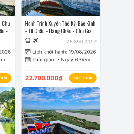
- Chu
Hành Trình Xuyên Thế Kỷ: Bắc Kinh
âu -
- Tô Châu - Hàng Châu - Chu Gia
Giác - Thượng Hải
25.890.000₫
/2026
Lịch khởi hành: 19/08/2026
êm
Thời gian: 7 Ngày 6 Đêm
22.790.000₫
OUR
ĐẶT TOUR