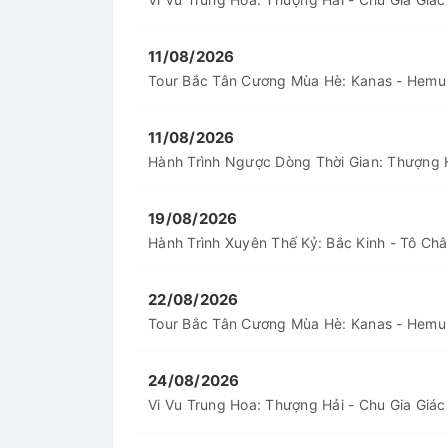
phẩm điêu khắc băng khổng lồ và trải 
11/08/2026
Tuyến Lịch Sử Hào Hùng (Tây An – Lạc D
Tour Bắc Tân Cương Mùa Hè: Kanas - Hemu
Nung hùng hậu của Tần Thủy Hoàng và
11/08/2026
2. Vì Sao Nên Chọn Đặt Tour Trung Q
Hành Trình Ngược Dòng Thời Gian: Thượng H
Hành trình chinh phục "Vạn dặm Trun
19/08/2026
trội từ GoldenTour:
Hành Trình Xuyên Thế Kỷ: Bắc Kinh - Tô Châ
Các to
Lịch trình đa dạng, tối ưu thời gian:
tín (Vietnam Airlines, Bamboo Airways, V
22/08/2026
Tour Bắc Tân Cương Mùa Hè: Kanas - Hemu
Hệ thống khá
Dịch vụ lưu trú chất lượng:
tham quan.
24/08/2026
Vi Vu Trung Hoa: Thượng Hải - Chu Gia Giác
Giá tour trọn 
Chi phí hợp lý, minh bạch: