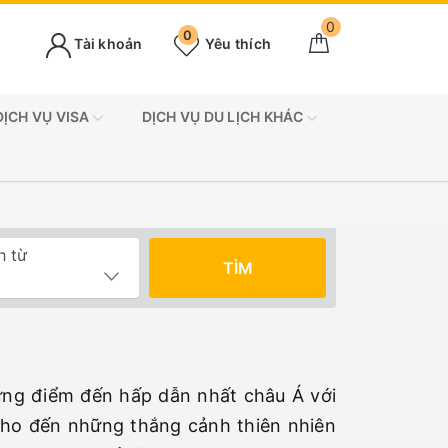
0
0
Tài khoản
Yêu thích
DỊCH VỤ VISA
DỊCH VỤ DU LỊCH KHÁC
h từ
TÌM
ững điểm đến hấp dẫn nhất châu Á với
 cho đến những thắng cảnh thiên nhiên