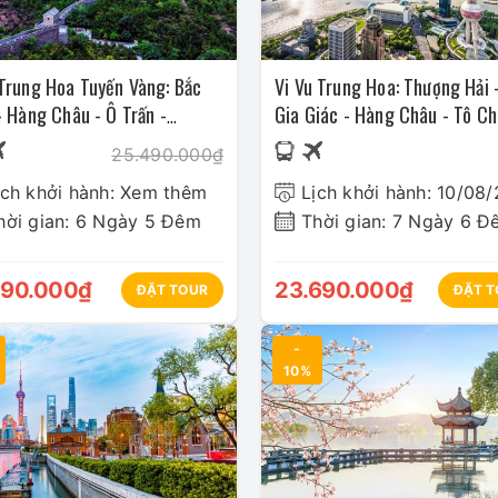
Trung Hoa Tuyến Vàng: Bắc
Vi Vu Trung Hoa: Thượng Hải 
- Hàng Châu - Ô Trấn -
Gia Giác - Hàng Châu - Tô Ch
ng Hải
Bắc Kinh
25.490.000₫
ịch khởi hành: Xem thêm
Lịch khởi hành: 10/08
hời gian: 6 Ngày 5 Đêm
Thời gian: 7 Ngày 6 Đ
190.000₫
23.690.000₫
ĐẶT TOUR
ĐẶT T
-
10%