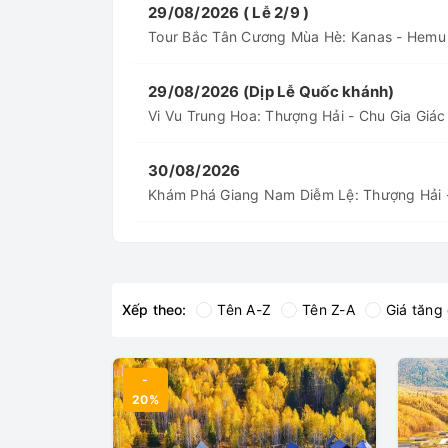
như giảm giá tour giờ chót, ưu đãi c
29/08/2026 ( Lễ 2/9 )
Tour Bắc Tân Cương Mùa Hè: Kanas - Hemu
Đội ngũ chuy
Thủ tục Visa nhanh chóng:
với tỷ lệ đậu cao.
29/08/2026 (Dịp Lễ Quốc khánh)
Vi Vu Trung Hoa: Thượng Hải - Chu Gia Giác
Đội ngũ hướng
Hướng dẫn viên am hiểu:
sàng hỗ trợ du khách suốt hành trình.
30/08/2026
Khám Phá Giang Nam Diễm Lệ: Thượng Hải -
3. Thời Điểm Lý Tưởng Để chốt Tour 
Trung Quốc có diện tích rộng lớn nên 
Thời tiết
Mùa Xuân (Tháng 3 - Tháng 5):
Xếp theo:
Tên A-Z
Tên Z-A
Giá tăng
Khoảng t
Mùa Thu (Tháng 9 - Tháng 11):
đẹp tại Cửu Trại Câu, Lệ Giang hay V
-
20%
Dành cho
Mùa Đông (Tháng 12 - Tháng 2):