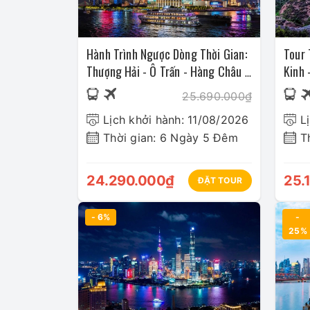
Hành Trình Ngược Dòng Thời Gian:
Tour 
Thượng Hải - Ô Trấn - Hàng Châu -
Kinh 
Bắc Kinh
Thượ
25.690.000₫
Lịch khởi hành: 11/08/2026
L
Thời gian: 6 Ngày 5 Đêm
T
24.290.000₫
25.
ĐẶT TOUR
- 6%
-
25%