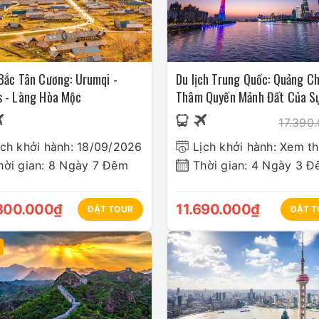
ay!
đang mở bán dưới đây và chọn cho
u lịch Trung Quốc
tục visa và nhận báo giá ưu đãi nhất, vui lòng liên hệ:
Bắc Tân Cương: Urumqi -
Du lịch Trung Quốc: Quảng Ch
s - Làng Hòa Mộc
Thâm Quyến Mảnh Đất Của S
Thịnh Vượng
17.390
ịch khởi hành: 18/09/2026
Lịch khởi hành: Xem t
 Cửa Nam, quận Hoàn Kiếm, Hà Nội.
hời gian: 8 Ngày 7 Đêm
Thời gian: 4 Ngày 3 
khách tham khảo
Kinh nghiệm du lịch Trung Quốc
800.000₫
11.690.000₫
ĐẶT TOUR
ĐẶT T