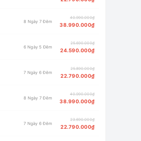
40.990.000₫
8 Ngày 7 Đêm
àng, tận mắt chứng kiến Đội quân Đất
38.990.000₫
25.690.000₫
6 Ngày 5 Đêm
24.590.000₫
n bao giờ hết nhờ những ưu điểm vượt
25.890.000₫
7 Ngày 6 Đêm
22.790.000₫
ợp bay thẳng từ các hãng hàng không uy
e bus đời mới.
40.990.000₫
8 Ngày 7 Đêm
38.990.000₫
mái tối đa cho du khách sau mỗi ngày
23.690.000₫
7 Ngày 6 Đêm
22.790.000₫
 sinh chi phí ẩn. Nhiều ưu đãi hấp dẫn