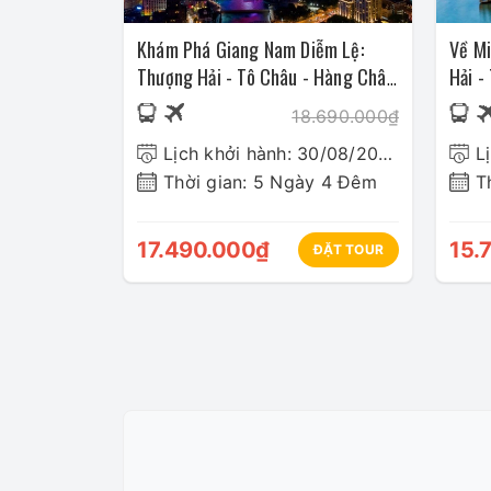
Khám Phá Giang Nam Diễm Lệ:
Về Mi
Thượng Hải - Tô Châu - Hàng Châu
Hải -
- Bộc Viện
Trấn
18.690.000₫
Lịch khởi hành: 30/08/2026
L
Thời gian: 5 Ngày 4 Đêm
T
17.490.000₫
15.
ĐẶT TOUR