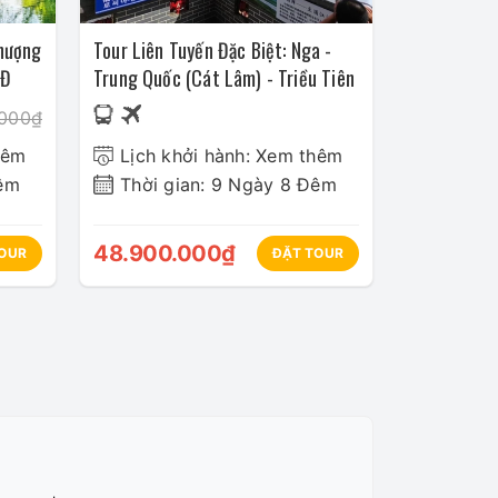
hượng
Tour Liên Tuyến Đặc Biệt: Nga -
5Đ
Trung Quốc (Cát Lâm) - Triều Tiên
.000₫
hêm
Lịch khởi hành: Xem thêm
Đêm
Thời gian: 9 Ngày 8 Đêm
48.900.000₫
OUR
ĐẶT TOUR