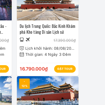
 mình một hành trình ưng ý nhất. Để
âu -
Du lịch Trung Quốc: Bắc Kinh Khám
ự
phá Kho tàng Di sản Lịch sử
.000₫
17.390.000₫
hêm
Lịch khởi hành: 08/08/2026
Đêm
Thời gian: 4 Ngày 3 Đêm
16.790.000₫
OUR
ĐẶT TOUR
-
12%